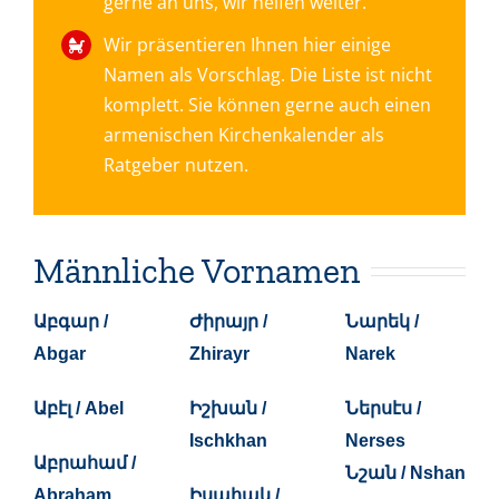
gerne an uns, wir helfen weiter.
Wir präsentieren Ihnen hier einige
Namen als Vorschlag. Die Liste ist nicht
komplett. Sie können gerne auch einen
armenischen Kirchenkalender als
Ratgeber nutzen.
Männliche Vornamen
Աբգար /
Ժիրայր /
Նարեկ /
Abgar
Zhirayr
Narek
Աբէլ / Abel
Իշխան /
Ներսէս /
Ischkhan
Nerses
Աբրահամ /
Նշան / Nshan
Abraham
Իսահակ /