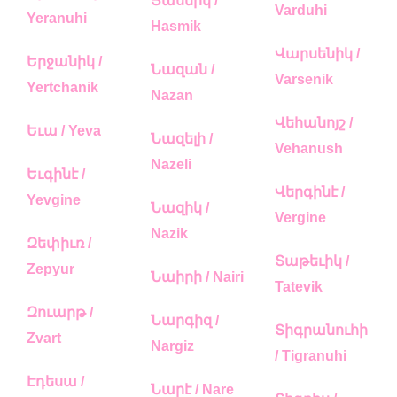
Յասմիկ /
Varduhi
Yeranuhi
Hasmik
Վարսենիկ /
Երջանիկ /
Նազան /
Varsenik
Yertchanik
Nazan
Վեհանոյշ /
Եւա / Yeva
Նազելի /
Vehanush
Nazeli
Եւգինէ /
Վերգինէ /
Yevgine
Նազիկ /
Vergine
Nazik
Զեփիւռ /
Տաթեւիկ /
Zepyur
Նաիրի / Nairi
Tatevik
Զուարթ /
Նարգիզ /
Տիգրանուհի
Zvart
Nargiz
/ Tigranuhi
Էդեսա /
Նարէ / Nare