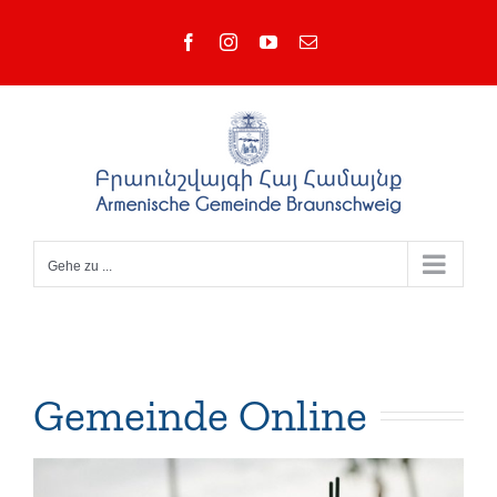
Zum
Facebook
Instagram
YouTube
E-
Inhalt
Mail
springen
Gehe zu ...
Gemeinde Online