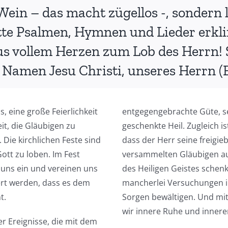
Wein – das macht zügellos -, sondern 
itte Psalmen, Hymnen und Lieder erkli
aus vollem Herzen zum Lob des Herrn! 
m Namen Jesu Christi, unseres Herrn (
ss, eine große Feierlichkeit
entgegengebrachte Güte, se
it, die Gläubigen zu
geschenkte Heil. Zugleich is
Die kirchlichen Feste sind
dass der Herr seine freigie
ott zu loben. Im Fest
versammelten Gläubigen au
 uns ein und vereinen uns
des Heiligen Geistes schenk
eiert werden, dass es dem
mancherlei Versuchungen i
t.
Sorgen bewältigen. Und mi
wir innere Ruhe und innere
er Ereignisse, die mit dem