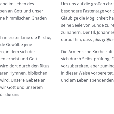
ngend im Leben des
Um uns auf die großen chris
uben an Gott und unser
besondere Fastentage vor d
eine himmlischen Gnaden
Gläubige die Möglichkeit h
seine Seele von Sünde zu r
zu nähern. Der Hl. Johanne
h in erster Linie die Kirche,
darauf hin, dass
„das größte 
nde Gewölbe jene
, in dem sich der
Die Armenische Kirche ruft
ken erhebt und Gott
sich durch Selbstprüfung, F
wird dort durch den Ritus
vorzubereiten, aber zumind
baren Hymnen, biblischen
in dieser Weise vorbereitet
wird. Unsere Gebete an
und am Leben spendenden L
h wir Gott und unserem
ür die uns