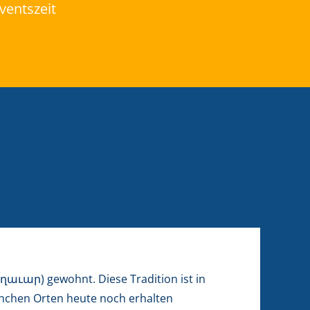
ventszeit
աւար) gewohnt. Diese Tradition ist in
chen Orten heute noch erhalten