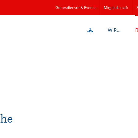
Gottesdienste & Events
Mitgliedschaft
WIR…
che