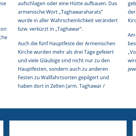
ese
Das
geb
h
“
der
Kir
ton
bzw. verkürzt in „Taghawar“.
Am 
che
Auch die fünf Hauptfeste der Armenischen
bes
Kirche wurden mehr als drei Tage gefeiert
„V
und viele Gläubige sind nicht nur zu den
wir
Hauptfesten, sondern auch zu anderen
jew
Festen zu Wallfahrtsorten gepilgert und
haben dort in Zelten (arm. Taghawar /