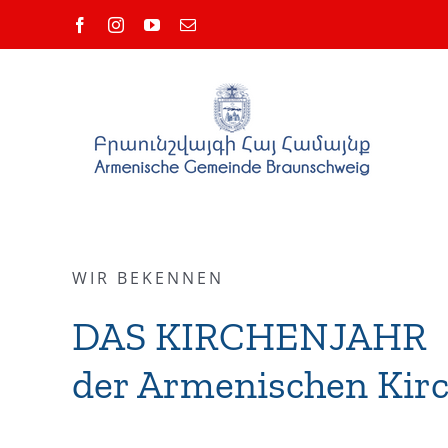
Zum
Facebook
Instagram
YouTube
E-
Inhalt
Mail
springen
WIR BEKENNEN
DAS KIRCHENJAHR
der Armenischen Kir