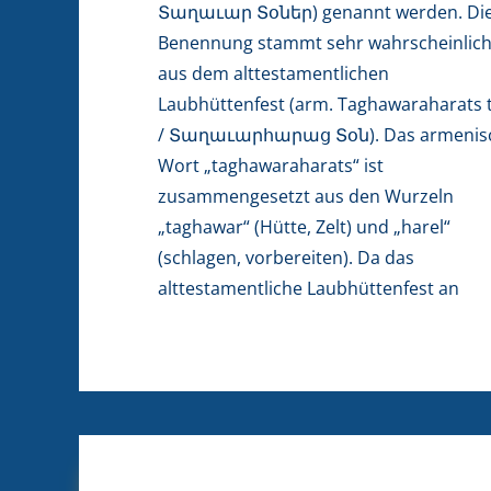
Տաղաւար Տօներ) genannt werden. Di
aufschlagen oder eine Hütte aufbauen. 
Benennung stammt sehr wahrscheinlic
armenische Wort „Taghawaraharats
aus dem alttestamentlichen
wurde in aller Wahrscheinlichkeit verändert
Laubhüttenfest (arm. Taghawaraharats 
/ Տաղաւարհարաց Տօն). Das armenis
Wort „taghawaraharats“ ist
zusammengesetzt aus den Wurzeln
„taghawar“ (Hütte, Zelt) und „harel“
(schlagen, vorbereiten). Da das
alttestamentliche Laubhüttenfest an