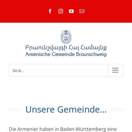
Skip
Facebook
Instagram
YouTube
Email
to
content
Go to...
Unsere Gemeinde…
Die Armenier haben in Baden-Württemberg eine