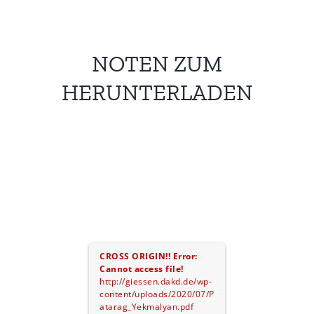
NOTEN ZUM
HERUNTERLADEN
CROSS ORIGIN!!
Error:
Cannot access file!
http://giessen.dakd.de/wp-
content/uploads/2020/07/P
atarag_Yekmalyan.pdf