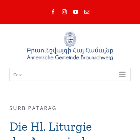
Skip
Facebook
Instagram
YouTube
Email
to
content
Go to...
SURB PATARAG
Die Hl. Liturgie