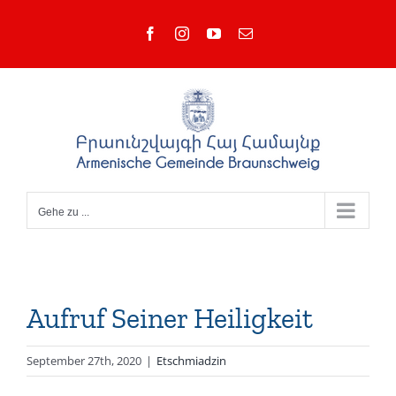
Zum
Facebook
Instagram
YouTube
E-
Inhalt
Mail
springen
Gehe zu ...
Aufruf Seiner Heiligkeit
September 27th, 2020
|
Etschmiadzin