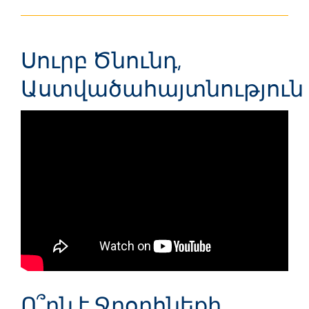
Սուրբ Ծնունդ,
Աստվածահայտնություն
Ո՞րն է Ջրօրհնեքի