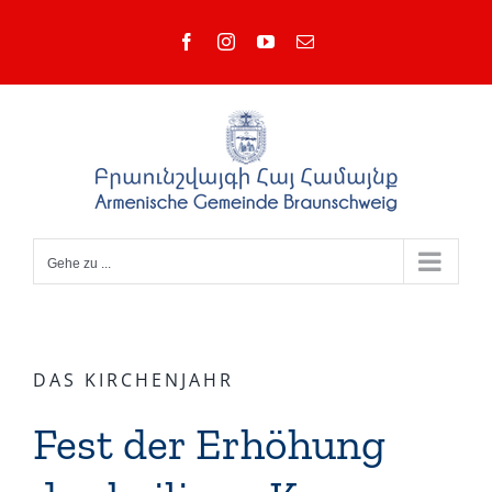
Zum
Facebook
Instagram
YouTube
E-
Inhalt
Mail
springen
Gehe zu ...
DAS KIRCHENJAHR
Fest der Erhöhung