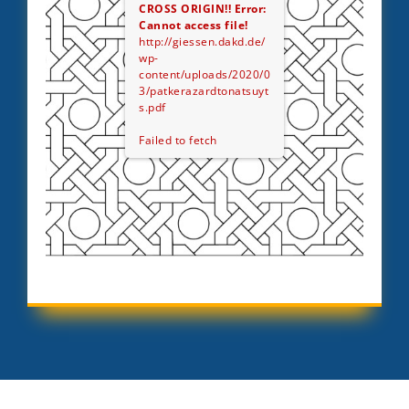
CROSS ORIGIN!!
Error:
Cannot access file!
http://giessen.dakd.de/
wp-
content/uploads/2020/0
3/patkerazardtonatsuyt
s.pdf
Failed to fetch