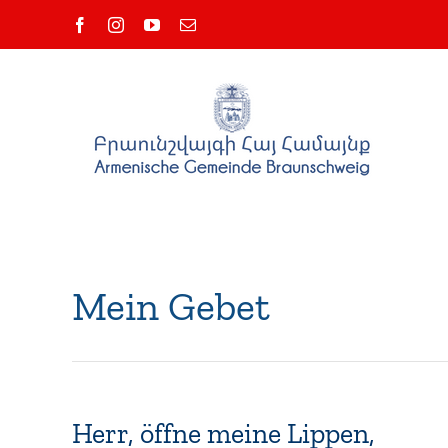
Zum
Facebook
Instagram
YouTube
E-
Inhalt
Mail
springen
Mein Gebet
Herr, öffne meine Lippen,