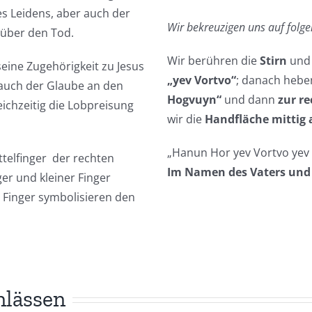
es Leidens, aber auch der
Wir bekreuzigen uns auf folg
 über den Tod.
Wir berühren die
Stirn
und
seine Zugehörigkeit zu Jesus
„yev Vortvo“
; danach hebe
 auch der Glaube an den
Hogvuyn“
und dann
zur re
eichzeitig die Lobpreisung
wir die
Handfläche mittig 
„Hanun Hor yev Vortvo yev
telfinger der rechten
Im Namen des Vaters und 
r und kleiner Finger
 Finger symbolisieren den
nlässen