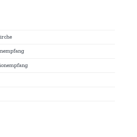
irche
onempfang
ionempfang