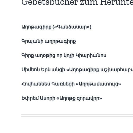
Gebetsbücher zum Herunte
Աղոթագիրք («Գանձասար»)
Գրպանի աղոթագիրք
Գիրք աղօթից որ կոչի Կիպրիանոս
Սիմեոն Երևանցի «Աղոթագիրք աշխարհաբ
Հովհաննես Գառնեցի «Աղոթամատույց»
Եփրեմ Ասորի «Աղոթք զորավոր»