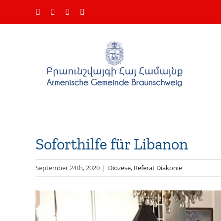
Zum
Facebook
Instagram
YouTube
E-
Inhalt
Mail
springen
Soforthilfe für Libanon
September 24th, 2020
|
Diözese
,
Referat Diakonie