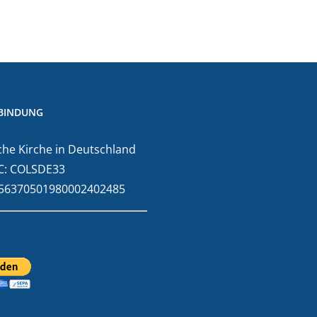
BINDUNG
he Kirche in Deutschland
C: COLSDE33
E56370501980002402485