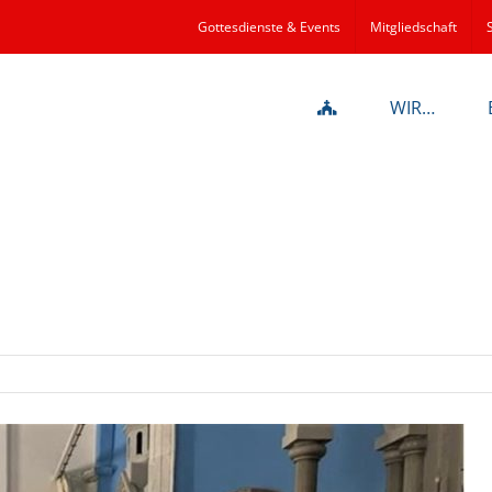
Gottesdienste & Events
Mitgliedschaft
WIR…