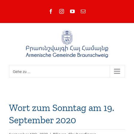
Zum
Facebook
Instagram
YouTube
E-
Inhalt
Mail
springen
Gehe zu ...
Wort zum Sonntag am 19.
September 2020