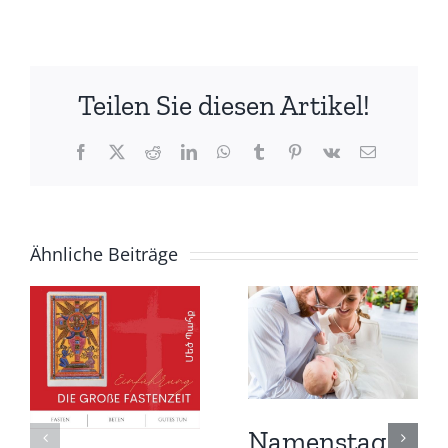
Teilen Sie diesen Artikel!
Facebook
X
Reddit
LinkedIn
WhatsApp
Tumblr
Pinterest
Vk
E-
Mail
Ähnliche Beiträge
Namenstag