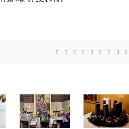
inn der Welt“
Mt. 25.34
. Amen.
Facebook
X
Reddit
LinkedIn
WhatsApp
Tumblr
Pinterest
Vk