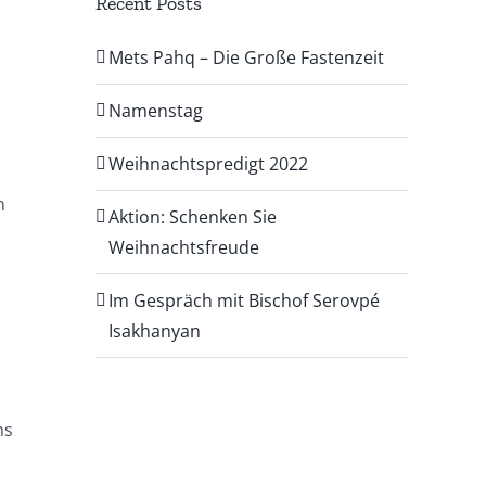
Recent Posts
n
Mets Pahq – Die Große Fastenzeit
Namenstag
Weihnachtspredigt 2022
n
Aktion: Schenken Sie
Weihnachtsfreude
Im Gespräch mit Bischof Serovpé
Isakhanyan
ns