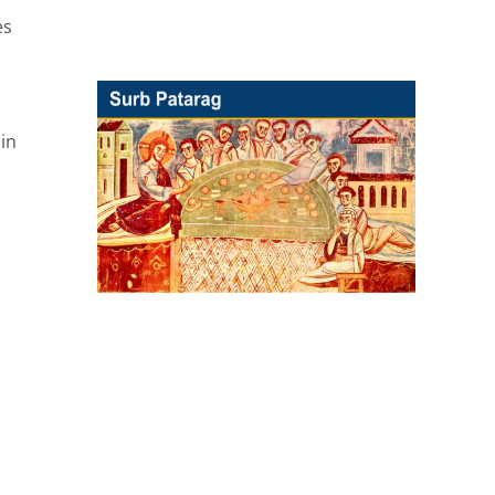
es
in