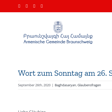
Zum
Facebook
Instagram
YouTube
E-
Inhalt
Mail
springen
Wort zum Sonntag am 26. 
September 26th, 2020
|
Baghdasaryan
,
Glaubensfragen