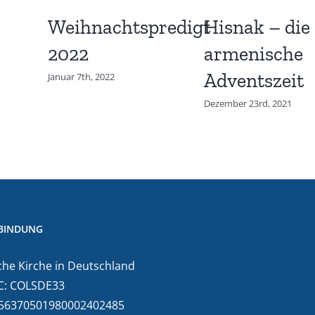
Weihnachtspredigt
Hisnak – die
2022
armenische
Adventszeit
Januar 7th, 2022
Dezember 23rd, 2021
BINDUNG
he Kirche in Deutschland
C: COLSDE33
E56370501980002402485