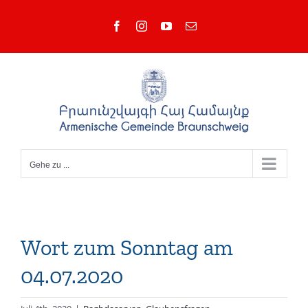
Zum
Facebook
Instagram
YouTube
E-
Inhalt
Mail
springen
Gehe zu ...
Wort zum Sonntag am
04.07.2020