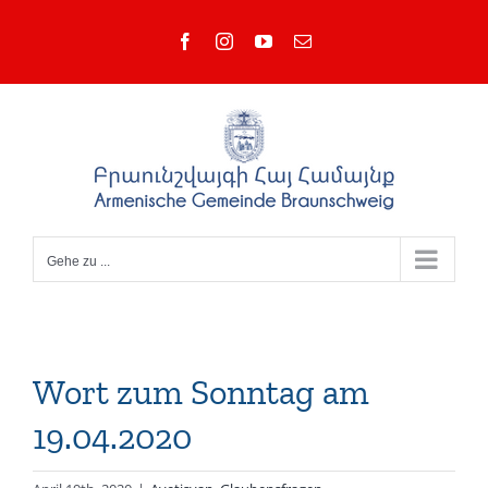
Zum
Facebook
Instagram
YouTube
E-
Inhalt
Mail
springen
Gehe zu ...
Wort zum Sonntag am
19.04.2020