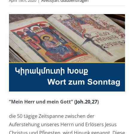
April 19th, 2020
|
Avetisyan
,
Glaubensfragen
“Mein Herr und mein Gott” (
Joh.20,27
)
die 50 tägige Zeitspanne zwischen der
Auferstehung unseres Herrn und Erlösers Jesus
Christus und Pfingsten, wird Hinunk genannt. Diese