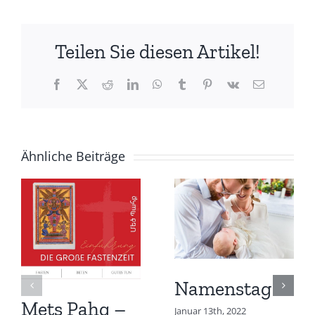
Teilen Sie diesen Artikel!
Facebook
X
Reddit
LinkedIn
WhatsApp
Tumblr
Pinterest
Vk
E-
Mail
Ähnliche Beiträge
Namenstag
Mets Pahq –
Januar 13th, 2022