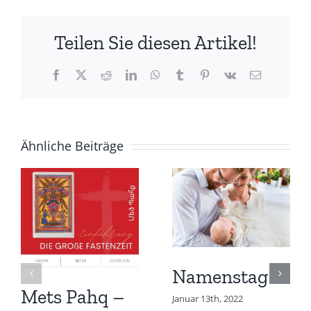
Teilen Sie diesen Artikel!
Facebook
X
Reddit
LinkedIn
WhatsApp
Tumblr
Pinterest
Vk
E-
Mail
Ähnliche Beiträge
Namenstag
Mets Pahq –
Januar 13th, 2022