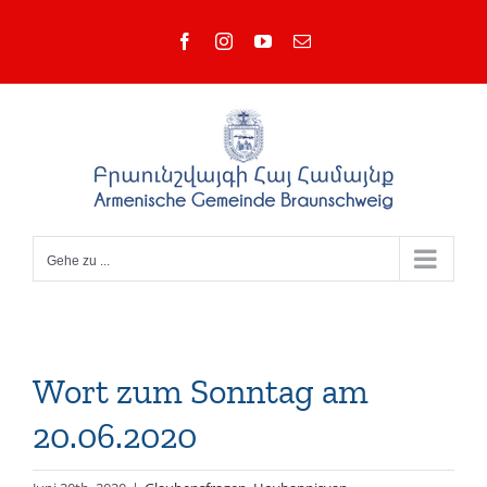
Zum
Facebook
Instagram
YouTube
E-
Inhalt
Mail
springen
Gehe zu ...
Wort zum Sonntag am
20.06.2020