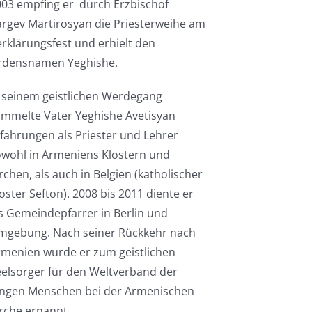
03 empfing er durch Erzbischof
rgev Martirosyan die Priesterweihe am
rklärungsfest und erhielt den
rdensnamen Yeghishe.
 seinem geistlichen Werdegang
ammelte Vater Yeghishe Avetisyan
fahrungen als Priester und Lehrer
owohl in Armeniens Klostern und
rchen, als auch in Belgien (katholischer
oster Sefton). 2008 bis 2011 diente er
s Gemeindepfarrer in Berlin und
mgebung. Nach seiner Rückkehr nach
rmenien wurde er zum geistlichen
elsorger für den Weltverband der
ungen Menschen bei der Armenischen
rche ernannt.