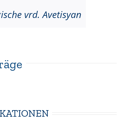
gische vrd. Avetisyan
träge
IKATIONEN