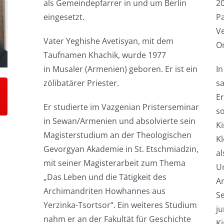
als Gemeindepfarrer in und um Berlin
20
eingesetzt.
Pa
Ve
Vater Yeghishe Avetisyan, mit dem
O
Taufnamen Khachik, wurde 1977
in Musaler (Armenien) geboren. Er ist ein
In
zölibatärer Priester.
s
Er
Er studierte im Vazgenian Pristerseminar
s
in Sewan/Armenien und absolvierte sein
Ki
Magisterstudium an der Theologischen
Kl
Gevorgyan Akademie in St. Etschmiadzin,
al
mit seiner Magisterarbeit zum Thema
U
„Das Leben und die Tätigkeit des
A
Archimandriten Howhannes aus
Se
Yerzinka-Tsortsor“. Ein weiteres Studium
j
nahm er an der Fakultät für Geschichte
Ki