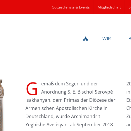
Gottesdienste & Events
Mitgliedschaft
S
WIR…
G
emäß dem Segen und der
20
Anordnung S. E. Bischof Serovpé
in
Isakhanyan, dem Primas der Diözese der
Et
Armenischen Apostolischen Kirche in
Ch
Deutschland, wurde Archimandrit
Zu
Yeghishe Avetisyan ab September 2018
au