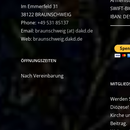
Armenisc
Im Emmerfeld 31
SWIFT-BI
38122 BRAUNSCHWEIG
IBAN: D
Phone:
+49 531 85137
Email:
braunschweig (at) dakd.de
Web:
braunschweig.dakd.de
ÖFFNUNGSZEITEN
Nach Vereinbarung
MITGLIE
Werden Si
Diözese!
Kirche u
Beitrag.