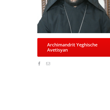
Archimandrit Yeghische
Avetisyan