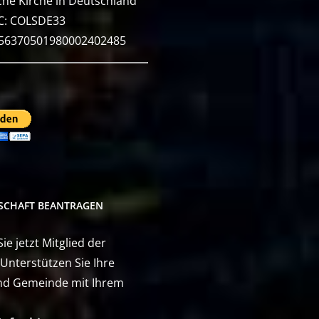
he Kirche in Deutschland
C: COLSDE33
E56370501980002402485
DSCHAFT BEANTRAGEN
e jetzt Mitglied der
 Unterstützen Sie Ihre
nd Gemeinde mit Ihrem