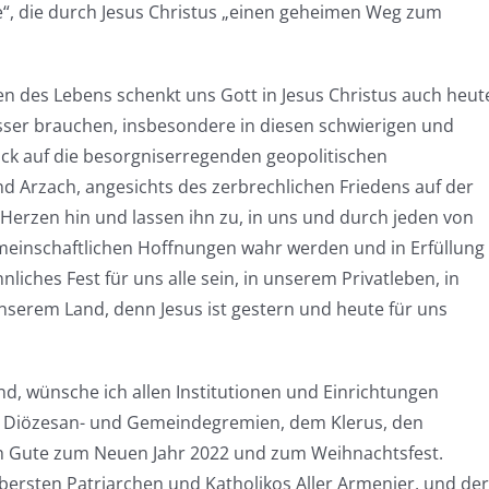
“, die durch Jesus Christus „einen geheimen Weg zum
n des Lebens schenkt uns Gott in Jesus Christus auch heut
asser brauchen, insbesondere in diesen schwierigen und
ick auf die besorgniserregenden geopolitischen
 Arzach, angesichts des zerbrechlichen Friedens auf der
Herzen hin und lassen ihn zu, in uns und durch jeden von
emeinschaftlichen Hoffnungen wahr werden und in Erfüllung
liches Fest für uns alle sein, in unserem Privatleben, in
nserem Land, denn Jesus ist gestern und heute für uns
, wünsche ich allen Institutionen und Einrichtungen
 Diözesan- und Gemeindegremien, dem Klerus, den
ch Gute zum Neuen Jahr 2022 und zum Weihnachtsfest.
Obersten Patriarchen und Katholikos Aller Armenier, und der