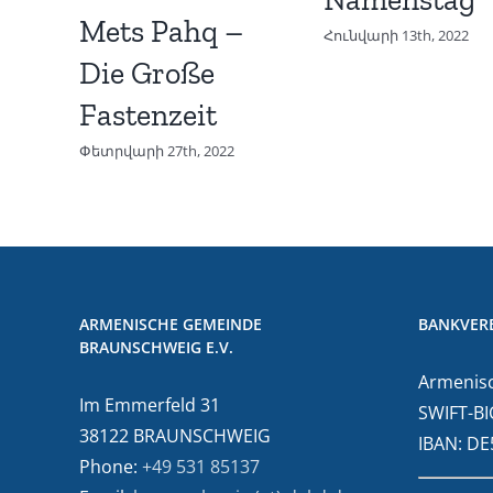
Mets Pahq –
Հունվարի 13th, 2022
Die Große
Fastenzeit
Փետրվարի 27th, 2022
ARMENISCHE GEMEINDE
BANKVER
BRAUNSCHWEIG E.V.
Armenisc
Im Emmerfeld 31
SWIFT-BI
38122 BRAUNSCHWEIG
IBAN: D
Phone:
+49 531 85137