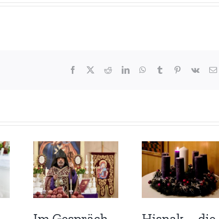
Facebook
X
Reddit
LinkedIn
WhatsApp
Tumblr
Pinterest
Vk
Im Gespräch
Hisnak – die