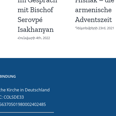
mit Bischof
armenische
Serovpé
Adventszeit
Isakhanyan
Դեկտեմբերի 23rd, 2021
Հունվարի 4th, 2022
BINDUNG
he Kirche in Deutschland
C: COLSDE33
E56370501980002402485