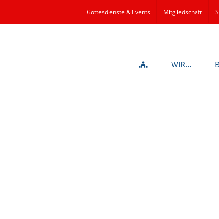
Gottesdienste & Events
Mitgliedschaft
S
WIR…