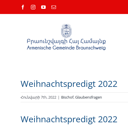
Skip
Facebook
Instagram
YouTube
Email
to
content
Weihnachtspredigt 2022
Հունվարի 7th, 2022
|
Bischof
,
Glaubensfragen
Weihnachtspredigt 2022