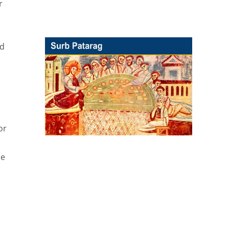
r
nd
or
re
n