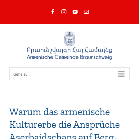
Zum
Facebook
Instagram
YouTube
E-
Inhalt
Mail
springen
Gehe zu ...
Warum das armenische
Kulturerbe die Ansprüche
Aserbaidschans auf Berg-