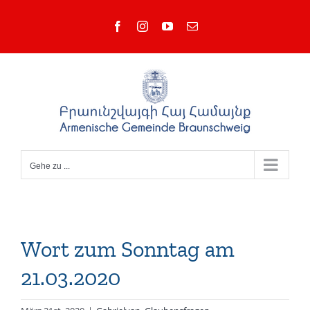
Zum
Facebook
Instagram
YouTube
E-
Inhalt
Mail
springen
Gehe zu ...
Wort zum Sonntag am
21.03.2020