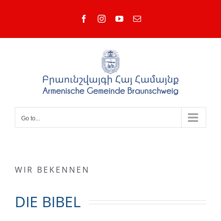
Skip
Facebook
Instagram
YouTube
Email
to
content
Go to...
WIR BEKENNEN
DIE BIBEL