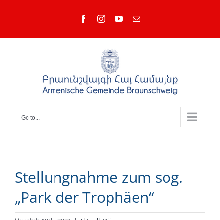
Skip
Facebook
Instagram
YouTube
Email
to
content
Go to...
Stellungnahme zum sog.
„Park der Trophäen“