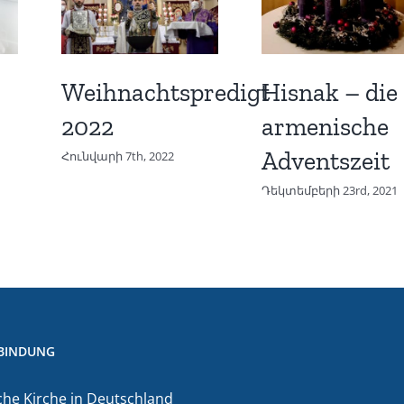
Weihnachtspredigt
Hisnak – die
2022
armenische
Adventszeit
Հունվարի 7th, 2022
Դեկտեմբերի 23rd, 2021
BINDUNG
he Kirche in Deutschland