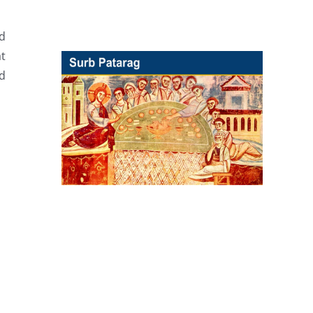
nd
t
nd