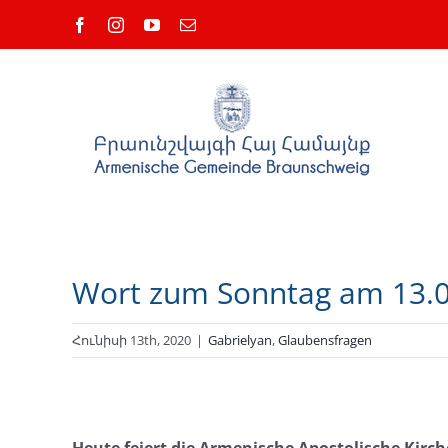
Skip
Facebook
Instagram
YouTube
Email
to
content
Wort zum Sonntag am 13.
Հունիսի 13th, 2020
|
Gabrielyan
,
Glaubensfragen