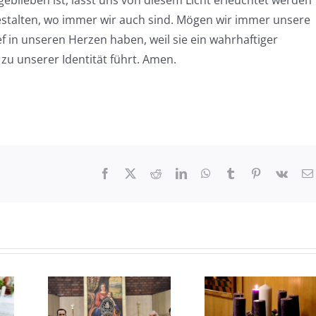
eblieben ist, lasst uns von diesem Licht erleuchtet werden
stalten, wo immer wir auch sind. Mögen wir immer unsere
ef in unseren Herzen haben, weil sie ein wahrhaftiger
 zu unserer Identität führt. Amen.
Facebook
X
Reddit
LinkedIn
WhatsApp
Tumblr
Pinterest
Vk