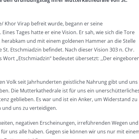
he den Gründungstag ihrer Mutterkathedrale von St.
be/ Khor Virap befreit wurde, begann er seine
Eines Tages hatte er eine Vision. Er sah, wie sich die Tore
eit herabkam und mit einem goldenen Hammer an die Stelle
 St. Etschmiadzin befindet. Nach dieser Vision 303 n. Chr.
s Wort „Etschmiadzin“ bedeutet übersetzt: ,,Der eingebore
en Volk seit Jahrhunderten geistliche Nahrung gibt und uns
ben. Die Mutterkathedrale ist für uns ein unerschütterliche
enz geblieben. Es war und ist ein Anker, um Widerstand zu
 und uns zu verteidigen.
gkeiten, negativen Erscheinungen, irreführenden Wegen und
für uns alle haben. Gegen sie können wir uns nur mit eine