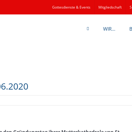
Gottesdienste & Events
Mitgliedschaft
S
WIR…
06.2020