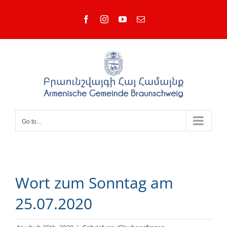
Skip
Facebook
Instagram
YouTube
Email
to
content
Go to...
Wort zum Sonntag am
25.07.2020