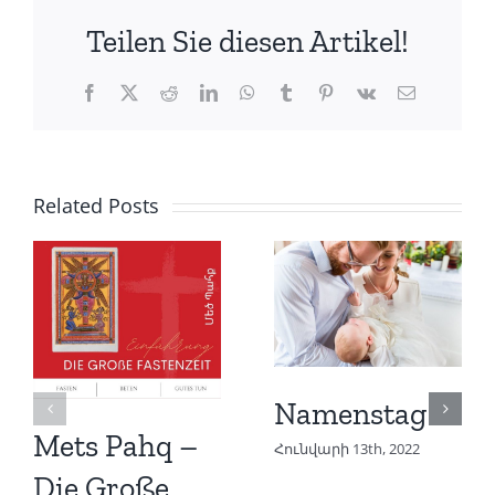
Teilen Sie diesen Artikel!
Facebook
X
Reddit
LinkedIn
WhatsApp
Tumblr
Pinterest
Vk
Email
Related Posts
Namenstag
Mets Pahq –
Հունվարի 13th, 2022
Die Große