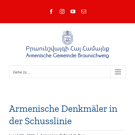
Zum
Facebook
Instagram
YouTube
E-
Inhalt
Mail
springen
Gehe zu ...
Armenische Denkmäler in
der Schusslinie