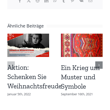
Facebook
X
Reddit
LinkedIn
WhatsApp
Tumblr
Pinterest
Vk
E-
Mail
Ähnliche Beiträge
Aktion:
Ein Krieg um
Schenken Sie
Muster und
Weihnachtsfreude
Symbole
Januar 5th, 2022
September 16th, 2021