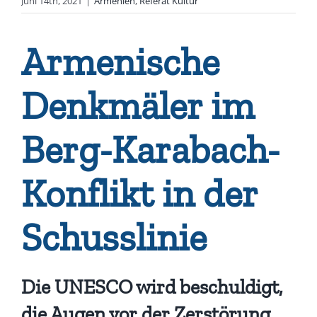
Juni 14th, 2021
|
Armenien
,
Referat Kultur
Armenische
Denkmäler im
Berg-Karabach-
Konflikt in der
Schusslinie
Die UNESCO wird beschuldigt,
die Augen vor der Zerstörung