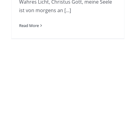
Wahres Licht, Christus Gott, meine Seele
ist von morgens an [...]
Read More
Wort zum Sonntag am
20.06.2020
Glaubensfragen
Hovhannisyan