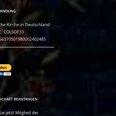
BINDUNG
he Kirche in Deutschland
C: COLSDE33
E56370501980002402485
DSCHAFT BEANTRAGEN
e jetzt Mitglied der