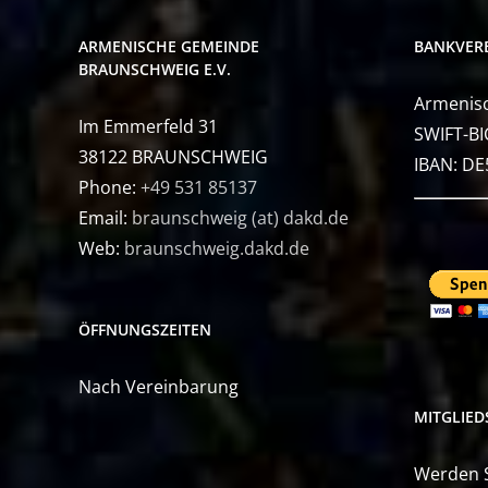
ARMENISCHE GEMEINDE
BANKVER
BRAUNSCHWEIG E.V.
Armenisc
Im Emmerfeld 31
SWIFT-BI
38122 BRAUNSCHWEIG
IBAN: D
Phone:
+49 531 85137
Email:
braunschweig (at) dakd.de
Web:
braunschweig.dakd.de
ÖFFNUNGSZEITEN
Nach Vereinbarung
MITGLIE
Werden Si